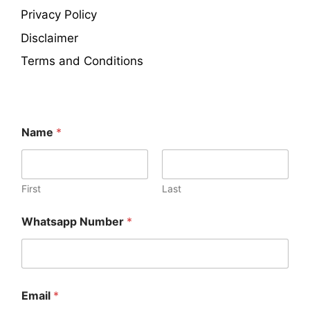
Privacy Policy
Disclaimer
Terms and Conditions
Name
*
First
Last
E
Whatsapp Number
*
m
a
i
l
*
C
Email
*
o