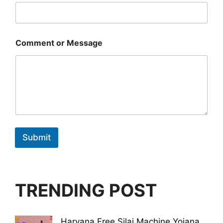
m
m
e
n
t
Comment or Message
Submit
TRENDING POST
Haryana Free Silai Machine Yojana