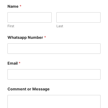
C
Name
*
o
m
m
e
n
First
Last
t
*
Whatsapp Number
*
o
r
Email
*
Comment or Message