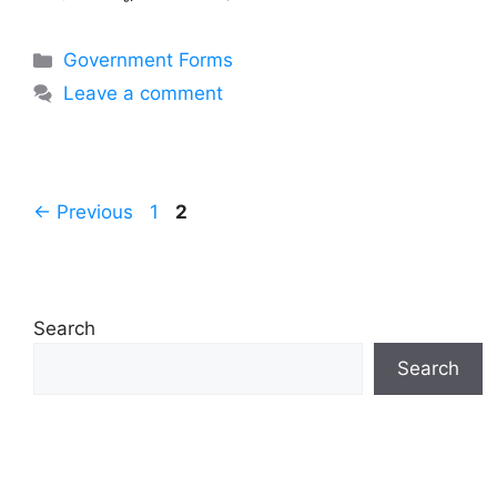
Categories
Government Forms
Leave a comment
Page
Page
←
Previous
1
2
Search
Search