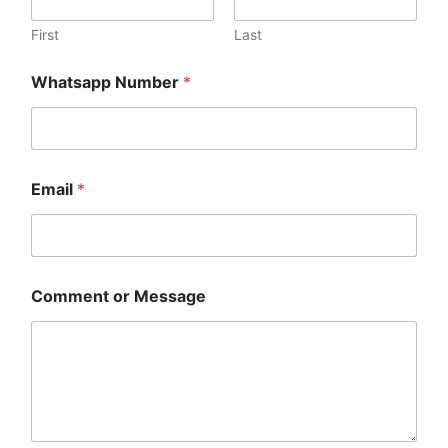
h
a
First
Last
t
s
Whatsapp Number
*
a
p
p
Email
*
Comment or Message