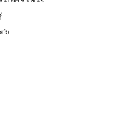
 को ध्यान से फॉलो करें:
ं
 आदि)