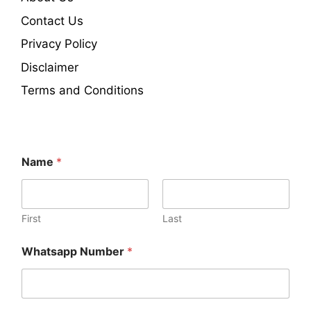
Contact Us
Privacy Policy
Disclaimer
Terms and Conditions
C
Name
*
o
m
m
e
n
First
Last
t
*
Whatsapp Number
*
M
e
s
s
a