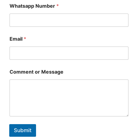
Whatsapp Number
*
C
Email
*
o
m
m
e
n
t
Comment or Message
*
E
m
a
i
l
Submit