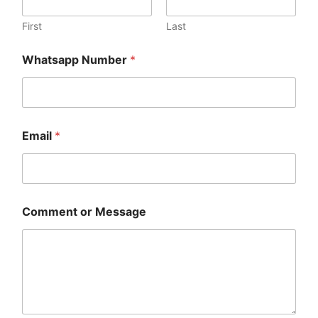
First
Last
Whatsapp Number
*
*
Email
*
N
u
m
b
e
r
Comment or Message
E
m
a
i
l